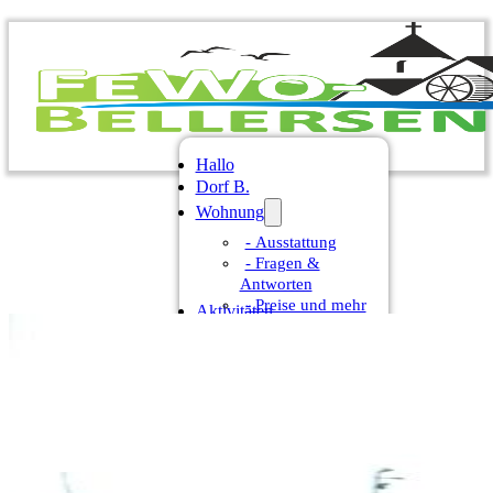
Hallo
Dorf B.
Wohnung
­­­­- Ausstattung
- Fragen &
Antworten
- Preise und mehr
Aktivitäten
Angebote
Buchungsanfrage
0 52 76 - 80 92