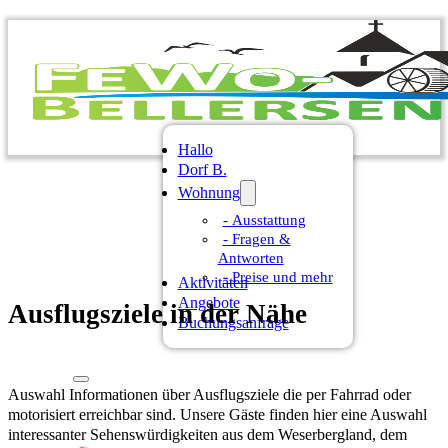
Hallo
Dorf B.
Wohnung
­­­­- Ausstattung
- Fragen &
Antworten
- Preise und mehr
Aktivitäten
Angebote
Ausflugsziele in der Nähe
Buchungsanfrage
Auswahl Informationen über Ausflugsziele die per Fahrrad oder
0 52 76 - 80 92
motorisiert erreichbar sind. Unsere Gäste finden hier eine Auswahl
interessanter Sehenswürdigkeiten aus dem Weserbergland, dem