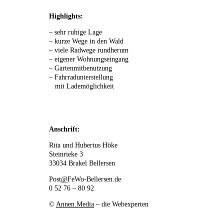
Highlights:
– sehr ruhige Lage
– kurze Wege in den Wald
– viele Radwege rundherum
– eigener Wohnungseingang
– Gartenmitbenutzung
– Fahrradunterstellung
mit Lademöglichkeit
Anschrift:
Rita und Hubertus Höke
Steinrieke 3
33034 Brakel Bellersen
Post
@
FeWo-Bellersen.de
0 52 76 – 80 92
©
Annen.Media
– die Webexperten